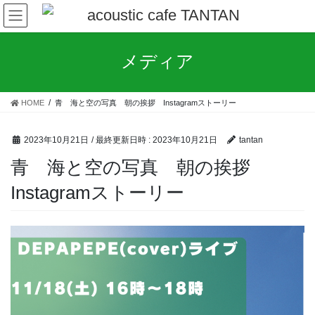
コ
ナ
ン
ビ
テ
ゲ
ン
ー
メディア
ツ
シ
へ
ョ
ス
ン
HOME
青 海と空の写真 朝の挨拶 Instagramストーリー
キ
に
ッ
移
プ
動
2023年10月21日
/ 最終更新日時 :
2023年10月21日
tantan
青 海と空の写真 朝の挨拶
Instagramストーリー