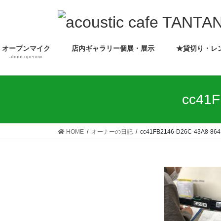
コ
ナ
ン
ビ
テ
ゲ
ン
ー
オープンマイク
店内ギャラリー個展・展示
★貸切り・レ
ツ
シ
about openmic
へ
ョ
ス
ン
キ
に
cc41
ッ
移
プ
動
HOME
オーナーの日記
cc41FB2146-D26C-43A8-86