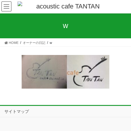
コ
ナ
ン
ビ
テ
ゲ
ン
ー
w
ツ
シ
へ
ョ
ス
ン
HOME
オーナーの日記
w
キ
に
ッ
移
プ
動
サイトマップ