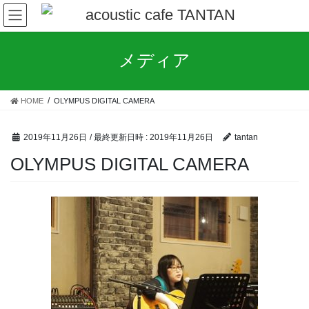
コ
ナ
ン
ビ
テ
ゲ
ン
ー
メディア
ツ
シ
へ
ョ
ス
ン
HOME
OLYMPUS DIGITAL CAMERA
キ
に
ッ
移
プ
動
2019年11月26日
/ 最終更新日時 :
2019年11月26日
tantan
OLYMPUS DIGITAL CAMERA