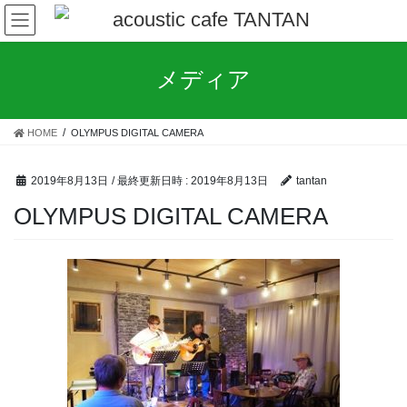
コ
ナ
ン
ビ
テ
ゲ
ン
ー
メディア
ツ
シ
へ
ョ
ス
ン
HOME
OLYMPUS DIGITAL CAMERA
キ
に
ッ
移
プ
動
2019年8月13日
/ 最終更新日時 :
2019年8月13日
tantan
OLYMPUS DIGITAL CAMERA