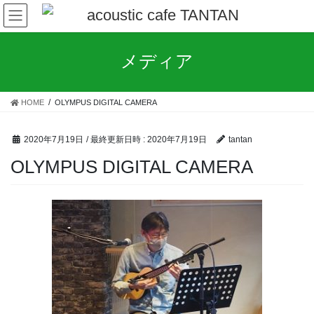
コ
ナ
ン
ビ
テ
ゲ
ン
ー
メディア
ツ
シ
へ
ョ
ス
ン
HOME
OLYMPUS DIGITAL CAMERA
キ
に
ッ
移
プ
動
2020年7月19日
/ 最終更新日時 :
2020年7月19日
tantan
OLYMPUS DIGITAL CAMERA