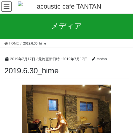
コ
ナ
ン
ビ
テ
ゲ
ン
ー
メディア
ツ
シ
へ
ョ
ス
ン
HOME
2019.6.30_hime
キ
に
ッ
移
プ
動
2019年7月17日
/ 最終更新日時 :
2019年7月17日
tantan
2019.6.30_hime