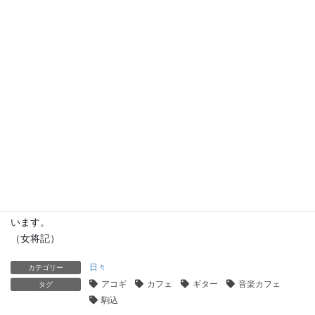
今日はギター・ピアノ・時々ブルースハープ、を演奏されるみの
みのさんがカフェタイムにご来店。アールグレイとチーズケーキ
のご注文をいただきました。
いつもお店のクラシックギターの調弦をしてくれます。「ギター
の調弦師さん ？」 が帰った後は、弦を緩めて保管します（笑）。
今日も素敵な演奏を披露してくれました。いつもありがとうござ
います。
（女将記）
日々
カテゴリー
アコギ
カフェ
ギター
音楽カフェ
タグ
駒込