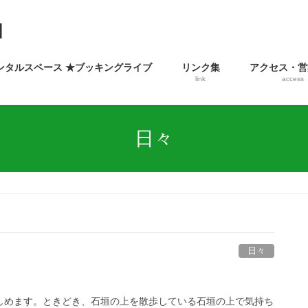
ンタルスペース ★ブッキングライブ
リンク集
アクセス・営
link
access
日々
日々
緑が楽しめます。ときどき、石垣の上を散歩している石垣の上で気持ち