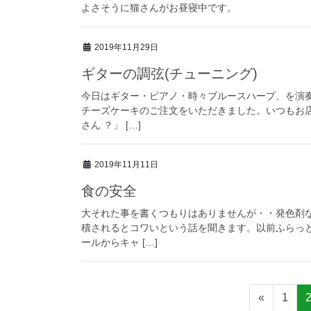
よさそうに猫さんがお昼寝中です。
2019年11月29日
ギターの調弦(チューニング)
今日はギター・ピアノ・時々ブルースハープ、を演
チーズケーキのご注文をいただきました。いつもお
さん ？」 […]
2019年11月11日
食の安全
大それた事を書くつもりはありませんが・・発色剤
積されるとコワいという話を聞きます。以前ふらっ
ールからキャ […]
投
固
«
1