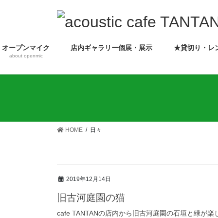
コ
ナ
ン
ビ
テ
ゲ
ン
ー
オープンマイク
店内ギャラリー個展・展示
★貸切り・レ
ツ
シ
about openmic
へ
ョ
ス
ン
キ
に
ッ
移
プ
動
HOME
日々
2019年12月14日
旧古河庭園の猫
cafe TANTANの店内から旧古河庭園の石垣と