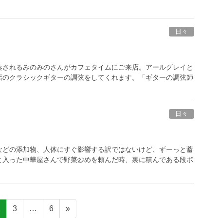
日々
奏されるみのみのさんがカフェタイムにご来店。アールグレイと
店のクラシックギターの調弦をしてくれます。「ギターの調弦師
日々
などの添加物、人体にすぐ影響する訳ではないけど、ずーっと蓄
と入った中華屋さんで野菜炒めを頼んだ時、裏に積んである段ボ
固
固
固
2
3
…
6
»