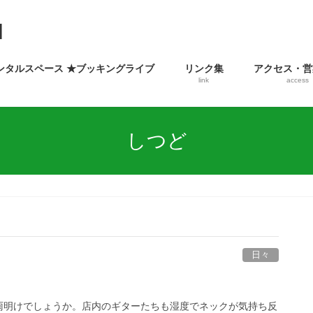
ンタルスペース ★ブッキングライブ
リンク集
アクセス・営
link
access
しつど
日々
雨明けでしょうか。店内のギターたちも湿度でネックが気持ち反