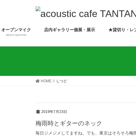
コ
ナ
ン
ビ
テ
ゲ
ン
ー
オープンマイク
店内ギャラリー個展・展示
★貸切り・レ
ツ
シ
about openmic
へ
ョ
ス
ン
キ
に
ッ
移
プ
動
HOME
しつど
2019年7月23日
梅雨時とギターのネック
毎日ジメジメしてますね。でも、東京はそろそろ梅