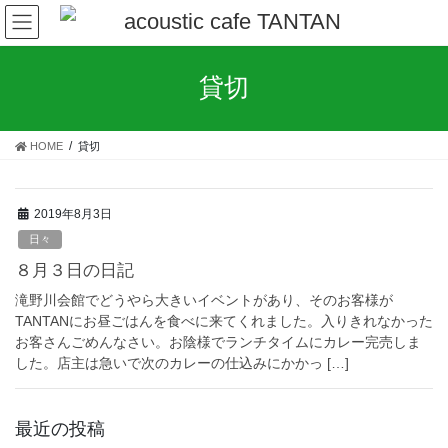
コ
ナ
ン
ビ
テ
ゲ
ン
ー
貸切
ツ
シ
へ
ョ
ス
ン
HOME
貸切
キ
に
ッ
移
プ
動
2019年8月3日
日々
８月３日の日記
滝野川会館でどうやら大きいイベントがあり、そのお客様が
TANTANにお昼ごはんを食べに来てくれました。入りきれなかった
お客さんごめんなさい。お陰様でランチタイムにカレー完売しま
した。店主は急いで次のカレーの仕込みにかかっ […]
最近の投稿